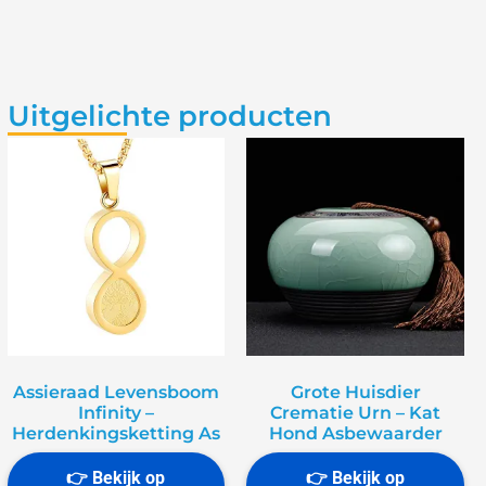
Uitgelichte producten
Assieraad Levensboom
Grote Huisdier
Infinity –
Crematie Urn – Kat
Herdenkingsketting As
Hond Asbewaarder