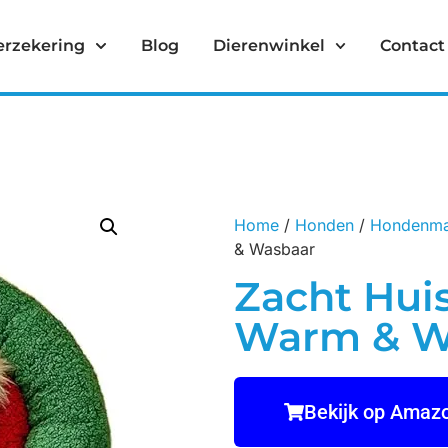
erzekering
Blog
Dierenwinkel
Contact
Home
/
Honden
/
Hondenma
& Wasbaar
Zacht Huis
Warm & W
Bekijk op Amaz