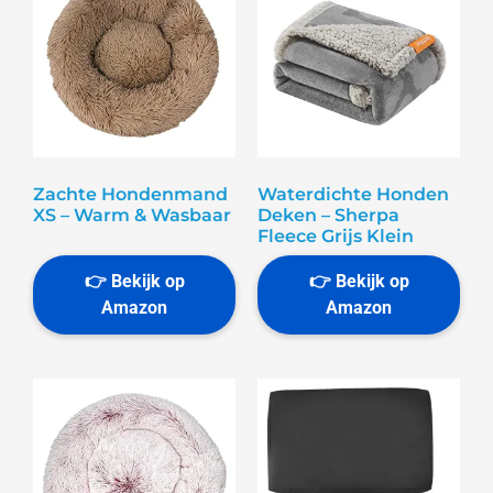
Zachte Hondenmand
Waterdichte Honden
XS – Warm & Wasbaar
Deken – Sherpa
Fleece Grijs Klein