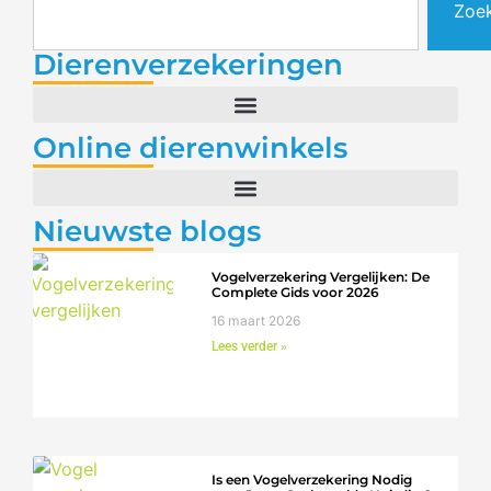
Zoe
Dierenverzekeringen
Online dierenwinkels
Nieuwste blogs
Vogelverzekering Vergelijken: De
Complete Gids voor 2026
16 maart 2026
Lees verder »
Is een Vogelverzekering Nodig