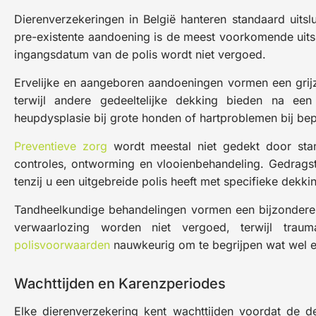
Dierenverzekeringen in België hanteren standaard uitslu
pre-existente aandoening is de meest voorkomende uitslu
ingangsdatum van de polis wordt niet vergoed.
Ervelijke en aangeboren aandoeningen vormen een grijz
terwijl andere gedeeltelijke dekking bieden na een
heupdysplasie bij grote honden of hartproblemen bij bep
Preventieve zorg
wordt meestal niet gedekt door stand
controles, ontworming en vlooienbehandeling. Gedragst
tenzij u een uitgebreide polis heeft met specifieke dekk
Tandheelkundige behandelingen vormen een bijzondere 
verwaarlozing worden niet vergoed, terwijl tra
polisvoorwaarden
nauwkeurig om te begrijpen wat wel en
Wachttijden en Karenzperiodes
Elke dierenverzekering kent wachttijden voordat de d