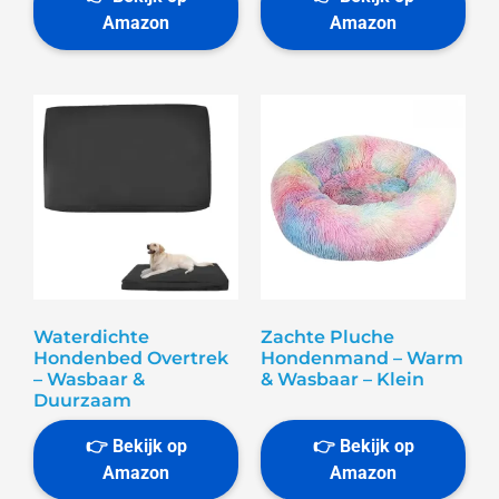
Waterdichte
Zachte Pluche
Hondenbed Overtrek
Hondenmand – Warm
– Wasbaar &
& Wasbaar – Klein
Duurzaam