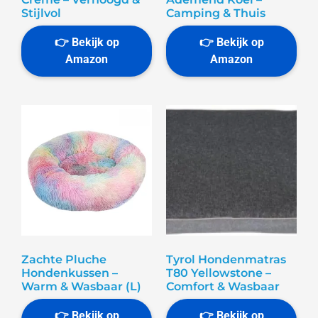
Stijlvol
Camping & Thuis
Zachte Pluche
Tyrol Hondenmatras
Hondenkussen –
T80 Yellowstone –
Warm & Wasbaar (L)
Comfort & Wasbaar