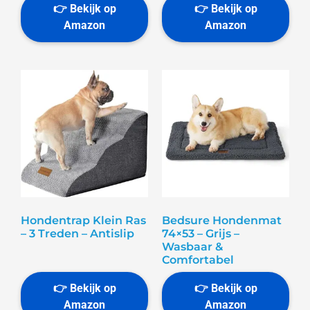
Hondentrap Klein Ras
Bedsure Hondenmat
– 3 Treden – Antislip
74×53 – Grijs –
Wasbaar &
Comfortabel