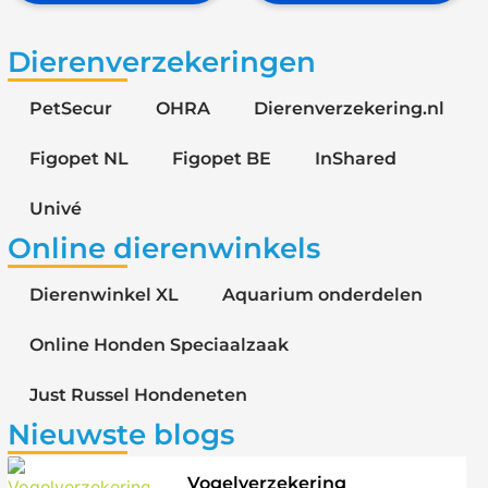
Dierenverzekeringen
PetSecur
OHRA
Dierenverzekering.nl
Figopet NL
Figopet BE
InShared
Univé
Online dierenwinkels
Dierenwinkel XL
Aquarium onderdelen
Online Honden Speciaalzaak
Just Russel Hondeneten
Nieuwste blogs
Vogelverzekering