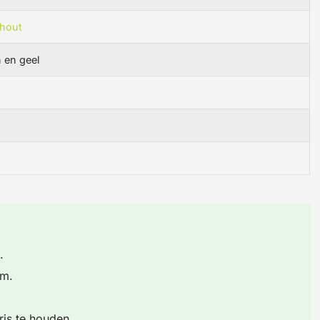
hout
 en geel
.
om.
is te houden.