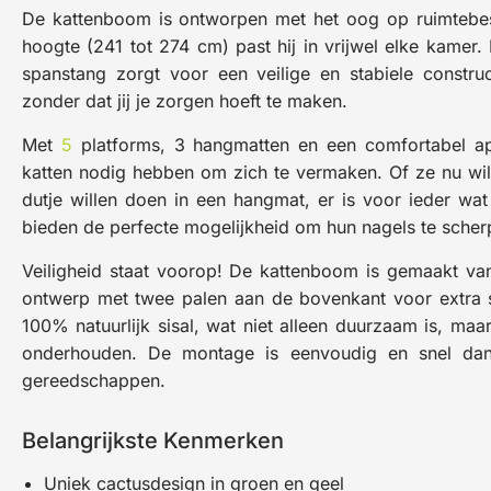
De kattenboom is ontworpen met het oog op ruimtebespa
hoogte (241 tot 274 cm) past hij in vrijwel elke kamer.
spanstang zorgt voor een veilige en stabiele constru
zonder dat jij je zorgen hoeft te maken.
Met
5
platforms, 3 hangmatten en een comfortabel a
katten nodig hebben om zich te vermaken. Of ze nu wille
dutje willen doen in een hangmat, er is voor ieder wat
bieden de perfecte mogelijkheid om hun nagels te scherp
Veiligheid staat voorop! De kattenboom is gemaakt va
ontwerp met twee palen aan de bovenkant voor extra st
100% natuurlijk sisal, wat niet alleen duurzaam is, maa
onderhouden. De montage is eenvoudig en snel dankz
gereedschappen.
Belangrijkste Kenmerken
Uniek cactusdesign in groen en geel