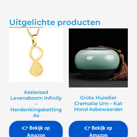
Uitgelichte producten
Assieraad
Grote Huisdier
Levensboom Infinity
Crematie Urn – Kat
–
Hond Asbewaarder
Herdenkingsketting
As