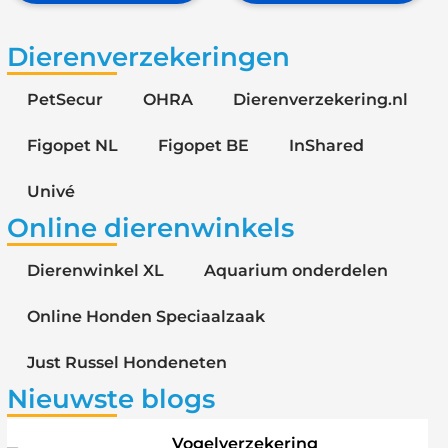
Dierenverzekeringen
PetSecur
OHRA
Dierenverzekering.nl
Figopet NL
Figopet BE
InShared
Univé
Online dierenwinkels
Dierenwinkel XL
Aquarium onderdelen
Online Honden Speciaalzaak
Just Russel Hondeneten
Nieuwste blogs
Vogelverzekering