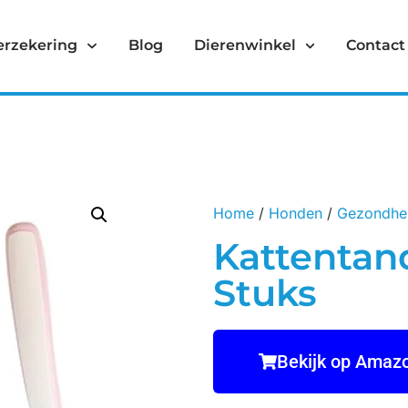
erzekering
Blog
Dierenwinkel
Contact
Home
/
Honden
/
Gezondhe
Kattentand
Stuks
Bekijk op Amaz