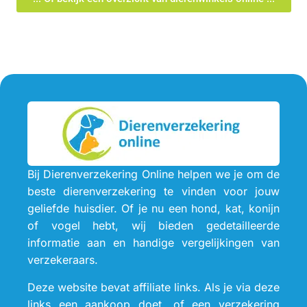
Bij Dierenverzekering Online helpen we je om de
beste dierenverzekering te vinden voor jouw
geliefde huisdier. Of je nu een hond, kat, konijn
of vogel hebt, wij bieden gedetailleerde
informatie aan en handige vergelijkingen van
verzekeraars.
Deze website bevat affiliate links. Als je via deze
links een aankoop doet, of een verzekering