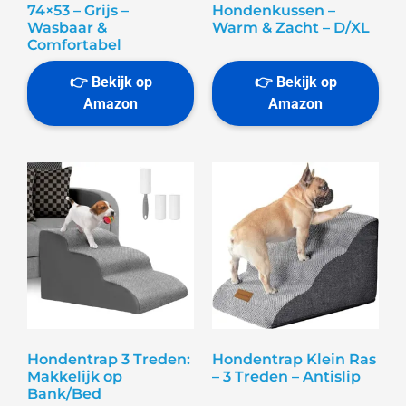
74×53 – Grijs –
Hondenkussen –
Wasbaar &
Warm & Zacht – D/XL
Comfortabel
Hondentrap 3 Treden:
Hondentrap Klein Ras
Makkelijk op
– 3 Treden – Antislip
Bank/Bed