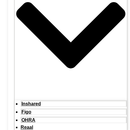
Inshared
Figo
OHRA
Reaal