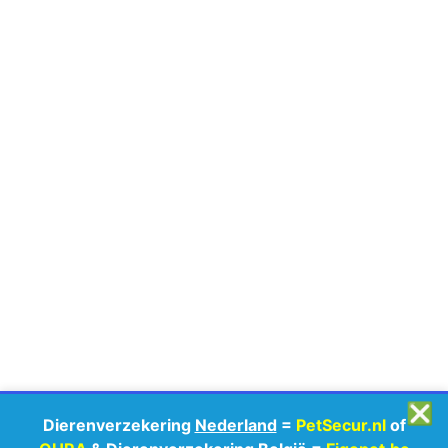
❎
Dierenverzekering
Nederland
=
PetSecur.nl
of