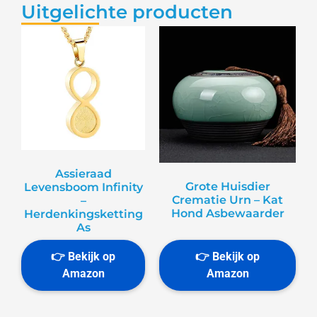
Uitgelichte producten
Assieraad
Grote Huisdier
Levensboom Infinity
Crematie Urn – Kat
–
Hond Asbewaarder
Herdenkingsketting
As