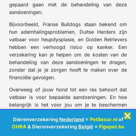
gepaard gaan met de behandeling van deze
aandoeningen.
Bijvoorbeeld, Franse Bulldogs staan bekend om
hun ademhalingsproblemen, Duitse Herders zijn
vatbaar voor heupdysplasie, en Golden Retrievers
hebben een verhoogd risico op kanker. Een
verzekering kan je helpen om de kosten van de
behandeling van deze aandoeningen te dragen,
zonder dat je je zorgen hoeft te maken over de
financiële gevolgen.
Overweeg of jouw hond tot een ras behoort dat
vatbaar is voor bepaalde aandoeningen. En hoe
belangrijk is het voor jou om je te beschermen
tegen de kosten van de behandeling van deze
❎
Dierenverzekering
Nederland
=
PetSecur.nl
of
aandoeningen?
OHRA
& Dierenverzekering
België
=
Figopet.be
Ontdek vandaag nog de hondenverzekering die