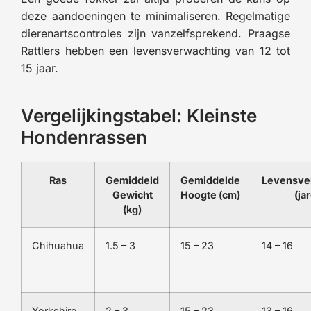
deze aandoeningen te minimaliseren. Regelmatige
dierenartscontroles zijn vanzelfsprekend. Praagse
Rattlers hebben een levensverwachting van 12 tot
15 jaar.
Vergelijkingstabel: Kleinste
Hondenrassen
Ras
Gemiddeld
Gemiddelde
Levensve
Gewicht
Hoogte (cm)
(ja
(kg)
Chihuahua
1.5 – 3
15 – 23
14 – 16
Yorkshire
2 – 3
15 – 23
13 – 16