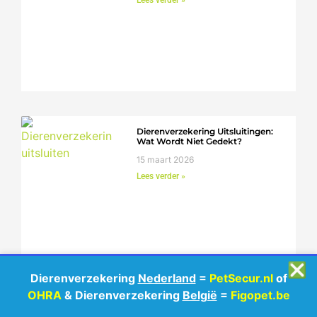
Dierenverzekering Uitsluitingen:
Wat Wordt Niet Gedekt?
15 maart 2026
Lees verder »
❎
Dierenverzekeringen
Dierenverzekering
Nederland
=
PetSecur.nl
of
OHRA
& Dierenverzekering
België
=
Figopet.be