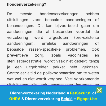
hondenverzekering?
De meeste hondenverzekeringen hebben
uitsluitingen voor bepaalde aandoeningen of
behandelingen. Dit kan bijvoorbeeld gaan om
aandoeningen die al bestonden voordat de
verzekering werd afgesloten (pre-existente
aandoeningen), erfelijke aandoeningen of
bepaalde rassen-specifieke problemen. Ook
preventieve zorg, zoals vaccinaties en
sterilisatie/castratie, wordt vaak niet gedekt, tenzij
je een uitgebreider pakket hebt gekozen.
Controleer altijd de polisvoorwaarden om te weten
wat wel en niet wordt vergoed. Veel voorkomende
uitsluitingen zijn ook cosmetische ingrepen en
❎
behandelingen gerelateerd aan fokken.
Dierenverzekering
Nederland
=
PetSecur.nl
of
OHRA
& Dierenverzekering
België
=
Figopet.be
Hoeveel kost een hondenverzekering?