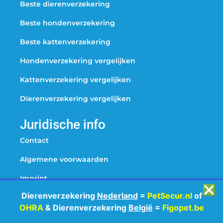
Beste dierenverzekering
Beste hondenverzekering
Beste kattenverzekering
Hondenverzekering vergelijken
Kattenverzekering vergelijken
Dierenverzekering vergelijken
Juridische info
Contact
Algemene voorwaarden
Imprint
❎
Dierenverzekering
Nederland
=
PetSecur.nl
of
Disclaimer
OHRA
& Dierenverzekering
België
=
Figopet.be
Cookiebeleid