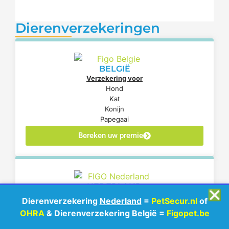
Dierenverzekeringen
BELGIË
Verzekering voor
Hond
Kat
Konijn
Papegaai
Bereken uw premie
NEDERLAND
❎
Verzekering voor
Dierenverzekering
Nederland
=
PetSecur.nl
of
Hond
OHRA
& Dierenverzekering
België
=
Figopet.be
Kat
Konijn