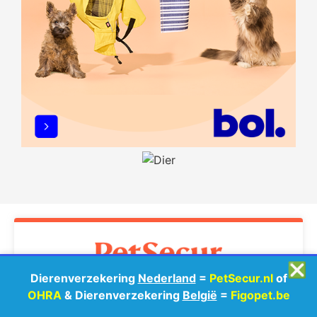
❎
Dierenverzekering
Nederland
=
PetSecur.nl
of
NEDERLAND
OHRA
& Dierenverzekering
België
=
Figopet.be
Verzekering voor
Hond