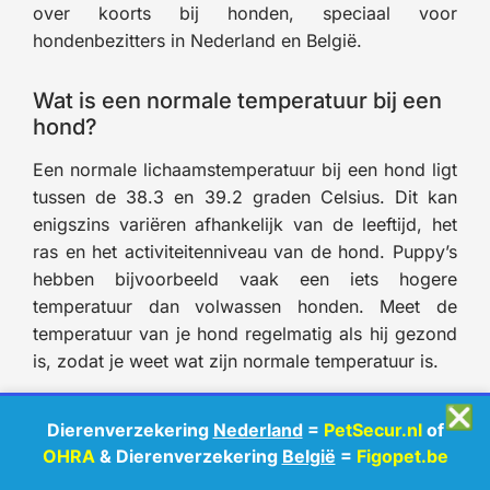
over koorts bij honden, speciaal voor
hondenbezitters in Nederland en België.
Wat is een normale temperatuur bij een
hond?
Een normale lichaamstemperatuur bij een hond ligt
tussen de 38.3 en 39.2 graden Celsius. Dit kan
enigszins variëren afhankelijk van de leeftijd, het
ras en het activiteitenniveau van de hond. Puppy’s
hebben bijvoorbeeld vaak een iets hogere
temperatuur dan volwassen honden. Meet de
temperatuur van je hond regelmatig als hij gezond
is, zodat je weet wat zijn normale temperatuur is.
❎
Hoe kan ik het beste de temperatuur van
Dierenverzekering
Nederland
=
PetSecur.nl
of
mijn hond meten?
OHRA
& Dierenverzekering
België
=
Figopet.be
De meest betrouwbare manier om de temperatuur