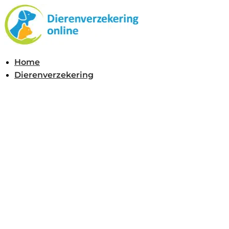
Ga
naar
de
inhoud
Home
Dierenverzekering