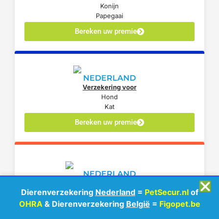
Konijn
Papegaai
Bereken uw premie
NEDERLAND
Verzekering voor
Hond
Kat
Bereken uw premie
NEDERLAND
Verzekering voor
❎
Dierenverzekering
Nederland
=
PetSecur.nl
of
Hond
Kat
OHRA
& Dierenverzekering
België
=
Figopet.be
Bereken uw premie