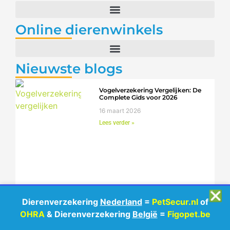
Online dierenwinkels
Nieuwste blogs
Vogelverzekering Vergelijken: De
Complete Gids voor 2026
16 maart 2026
Lees verder »
❎
Dierenverzekering
Nederland
=
PetSecur.nl
of
OHRA
& Dierenverzekering
België
=
Figopet.be
Is een Vogelverzekering Nodig
voor Jouw Gevleugelde Huisdier?