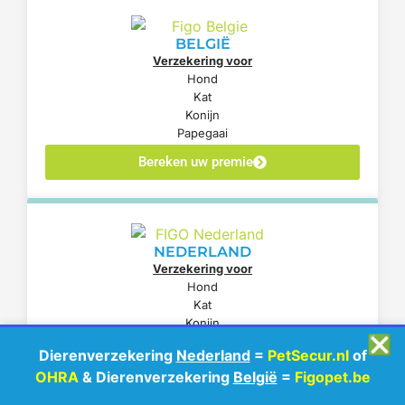
BELGIË
Verzekering voor
Hond
Kat
Konijn
Papegaai
Bereken uw premie
NEDERLAND
Verzekering voor
Hond
Kat
Konijn
❎
Papegaai
Dierenverzekering
Nederland
=
PetSecur.nl
of
Bereken uw premie
OHRA
& Dierenverzekering
België
=
Figopet.be