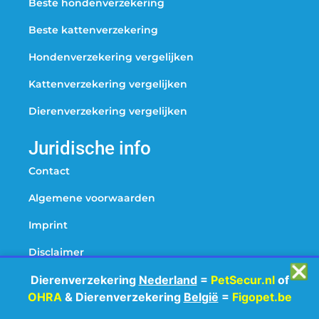
Beste hondenverzekering
Beste kattenverzekering
Hondenverzekering vergelijken
Kattenverzekering vergelijken
Dierenverzekering vergelijken
Juridische info
Contact
Algemene voorwaarden
Imprint
Disclaimer
❎
Dierenverzekering
Nederland
=
PetSecur.nl
of
Cookiebeleid
OHRA
& Dierenverzekering
België
=
Figopet.be
Privacyverklaring