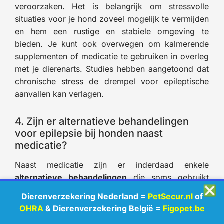
veroorzaken. Het is belangrijk om stressvolle
situaties voor je hond zoveel mogelijk te vermijden
en hem een rustige en stabiele omgeving te
bieden. Je kunt ook overwegen om kalmerende
supplementen of medicatie te gebruiken in overleg
met je dierenarts. Studies hebben aangetoond dat
chronische stress de drempel voor epileptische
aanvallen kan verlagen.
4. Zijn er alternatieve behandelingen
voor epilepsie bij honden naast
medicatie?
Naast medicatie zijn er inderdaad enkele
alternatieve behandelingen
die soms gebruikt
❎
worden bij honden met epilepsie. Deze
Dierenverzekering
Nederland
=
PetSecur.nl
of
behandelingen zijn meestal niet bedoeld als
OHRA
& Dierenverzekering
België
=
Figopet.be
vervanging voor medicatie, maar kunnen wel een