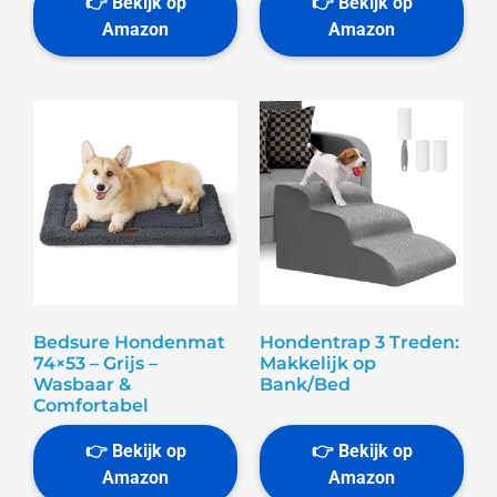
Bedsure Hondenmat
Hondentrap 3 Treden:
74×53 – Grijs –
Makkelijk op
Wasbaar &
Bank/Bed
Comfortabel