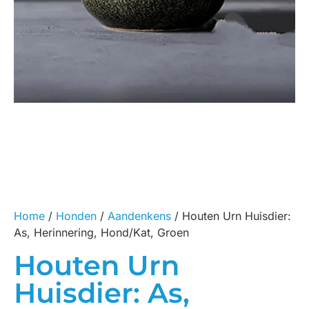
Home
/
Honden
/
Aandenkens
/ Houten Urn Huisdier:
As, Herinnering, Hond/Kat, Groen
Houten Urn
Huisdier: As,