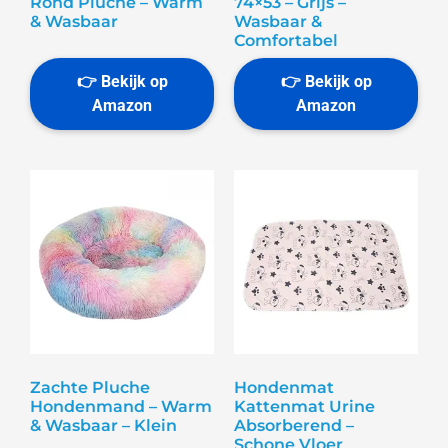
Rond Pluche – Warm
74×53 – Grijs –
& Wasbaar
Wasbaar &
Comfortabel
Zachte Pluche
Hondenmat
Hondenmand – Warm
Kattenmat Urine
& Wasbaar – Klein
Absorberend –
Schone Vloer