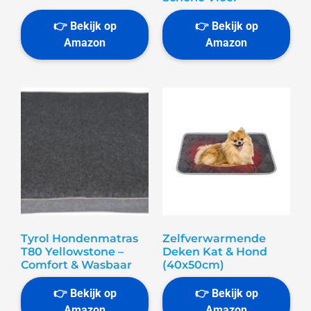
Tyrol Hondenmatras
Zelfverwarmende
T80 Yellowstone –
Deken Kat & Hond
Comfort & Wasbaar
(40x50cm)