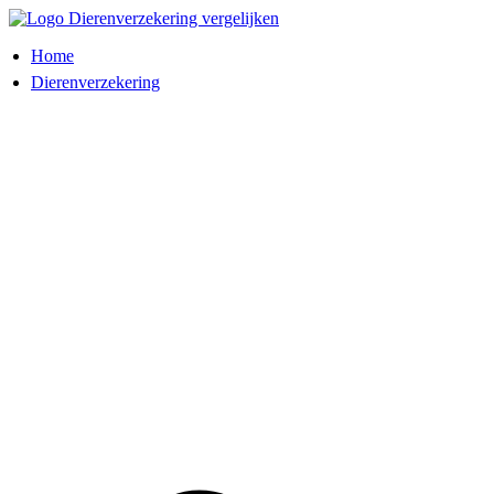
Ga
naar
Home
de
inhoud
Dierenverzekering