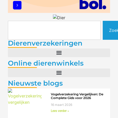
Zoe
Dierenverzekeringen
Online dierenwinkels
Nieuwste blogs
Vogelverzekering Vergelijken: De
Complete Gids voor 2026
16 maart 2026
Lees verder »