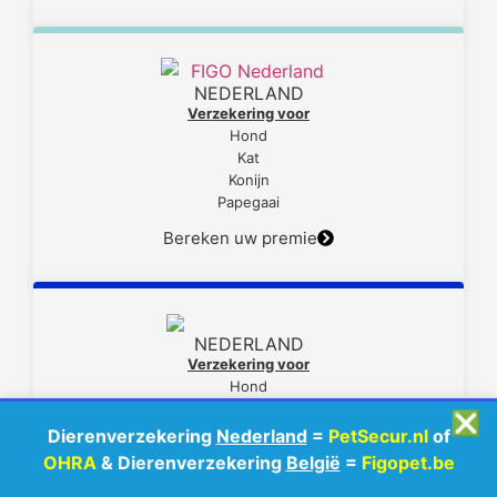
NEDERLAND
Verzekering voor
Hond
Kat
Konijn
Papegaai
Bereken uw premie
NEDERLAND
Verzekering voor
Hond
Kat
❎
Dierenverzekering
Nederland
=
PetSecur.nl
of
Bereken uw premie
OHRA
& Dierenverzekering
België
=
Figopet.be